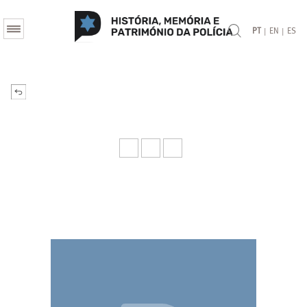
|
|
PT
EN
ES