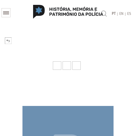
|
|
PT
EN
ES