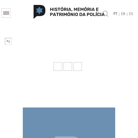
|
|
PT
EN
ES