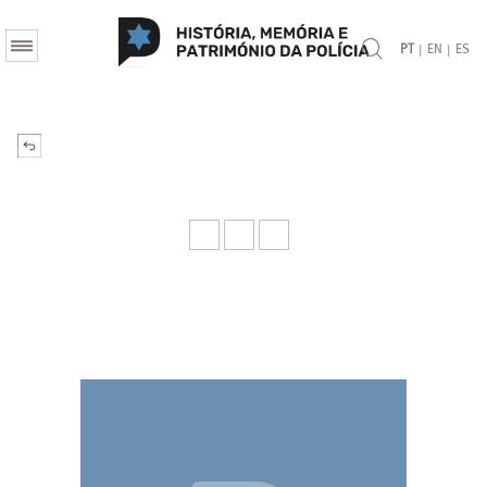
|
|
PT
EN
ES