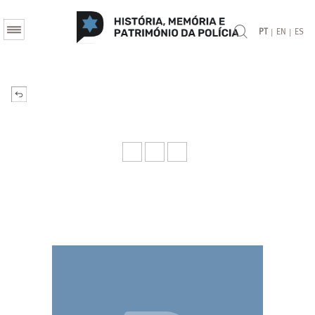
|
|
PT
EN
ES