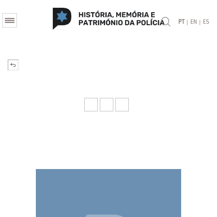
|
|
PT
EN
ES