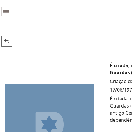
É criada
Guardas 
Criação d
17/06/19
É criada,
Guardas (
antigo Cen
dependênc