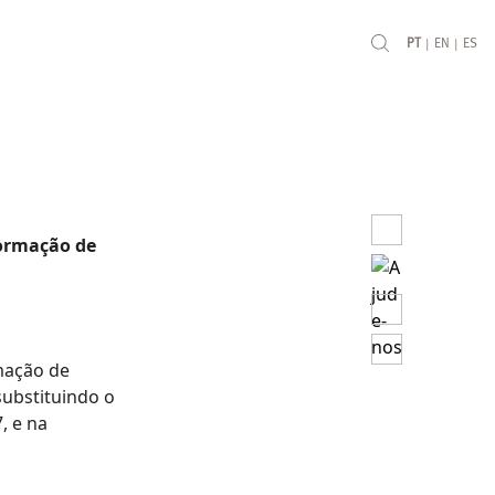
|
|
PT
EN
ES
Formação de
mação de
substituindo o
, e na