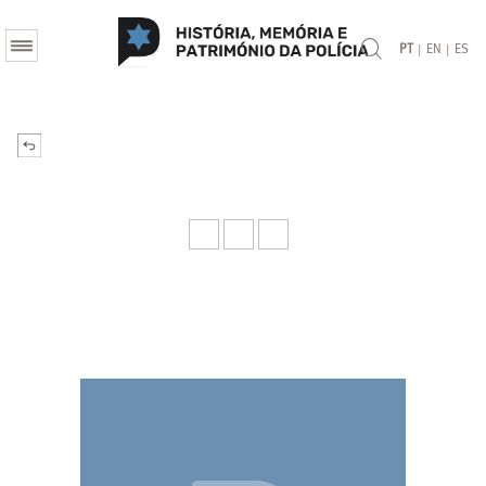
|
|
PT
EN
ES