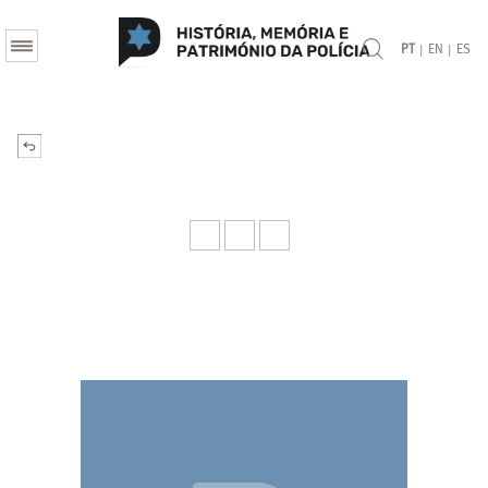
|
|
PT
EN
ES