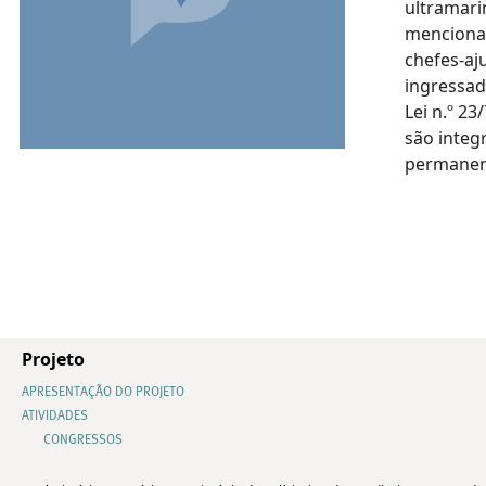
ultramari
mencionad
chefes-aj
ingressad
Lei n.º 23
são integ
permanen
Projeto
APRESENTAÇÃO DO PROJETO
ATIVIDADES
CONGRESSOS