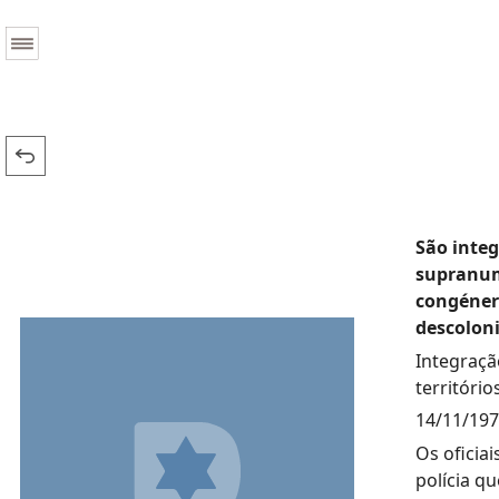
São integ
supranum
congénere
descolon
Integraçã
territóri
14/11/19
Os oficia
polícia qu