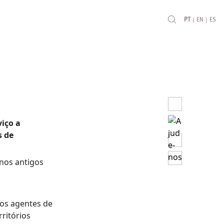
|
|
PT
EN
ES
iço a
s de
nos antigos
 os agentes de
rritórios