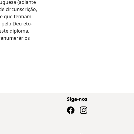
uguesa (adiante
e circunscrição,
ue que tenham
 pelo Decreto-
neste diploma,
pranumerários
Siga-nos