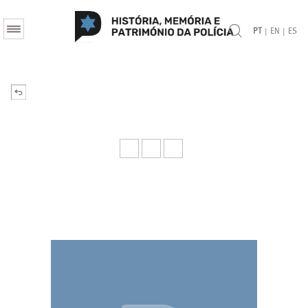
|
|
PT
EN
ES