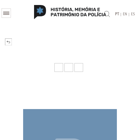
|
|
PT
EN
ES