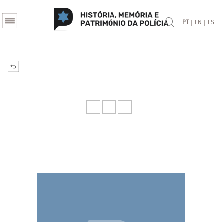
|
|
PT
EN
ES