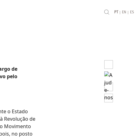
|
|
PT
EN
ES
argo de
vo pelo
nte o Estado
 à Revolução de
 do Movimento
pois, no posto