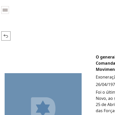
O general
Comandan
Moviment
Exoneraçã
26/04/19
Foi o últ
Novo, ao 
25 de Abr
das Força