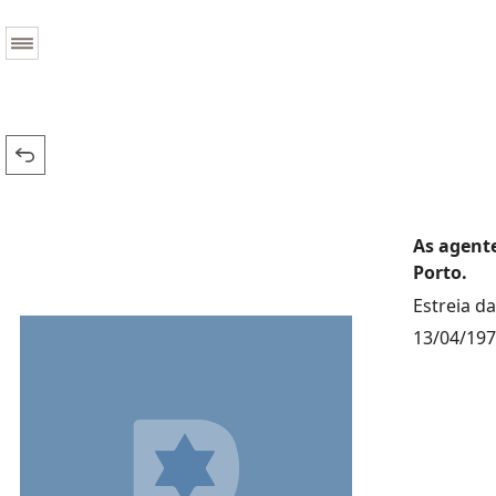
As agente
Porto.
Estreia d
13/04/19