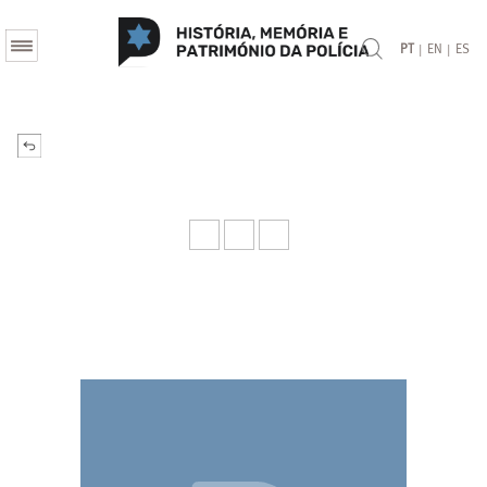
|
|
PT
EN
ES