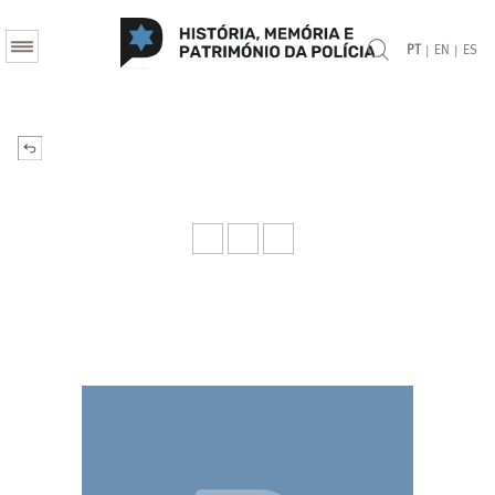
|
|
PT
EN
ES