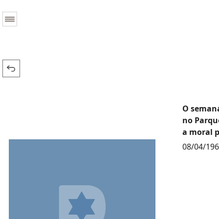
O semaná
no Parque
a moral p
08/04/19