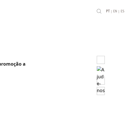
|
|
PT
EN
ES
à promoção a