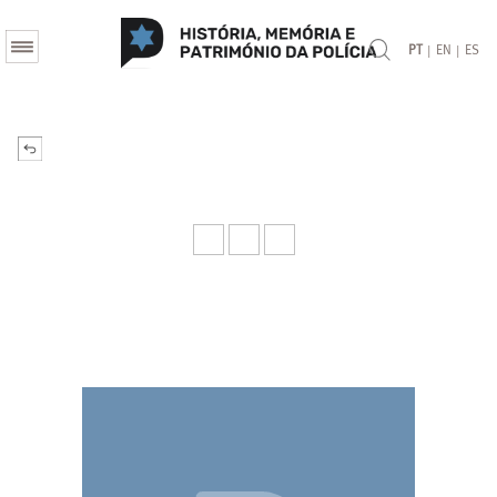
|
|
PT
EN
ES