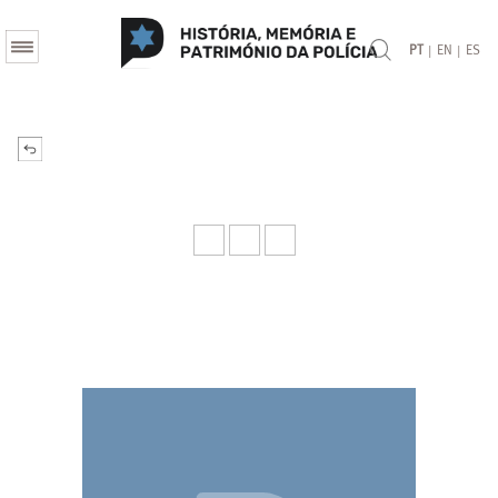
|
|
PT
EN
ES