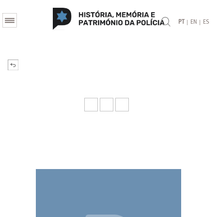
|
|
PT
EN
ES