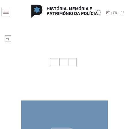
|
|
PT
EN
ES