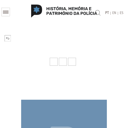
|
|
PT
EN
ES