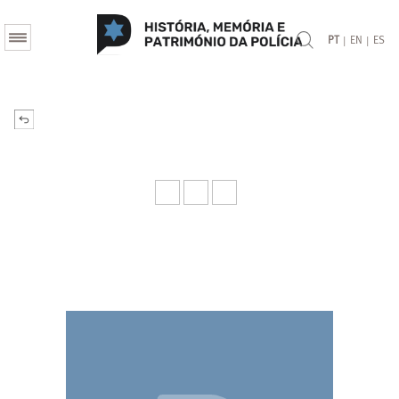
|
|
PT
EN
ES