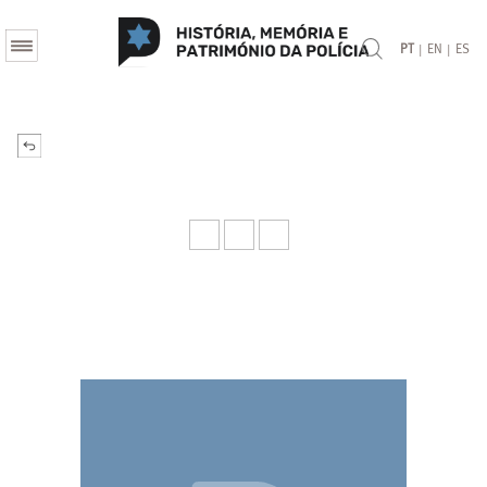
|
|
PT
EN
ES