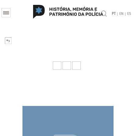
|
|
PT
EN
ES