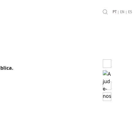
|
|
PT
EN
ES
blica.