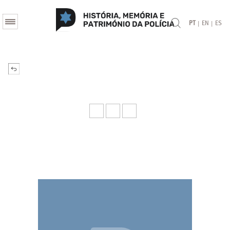
|
|
PT
EN
ES