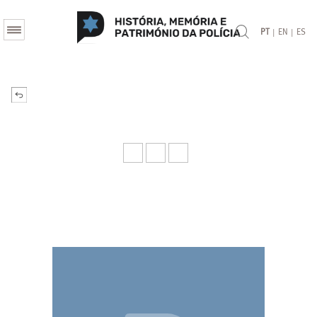
|
|
PT
EN
ES