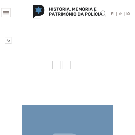
|
|
PT
EN
ES