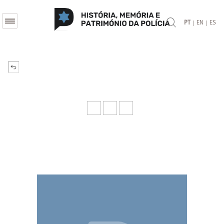
|
|
PT
EN
ES