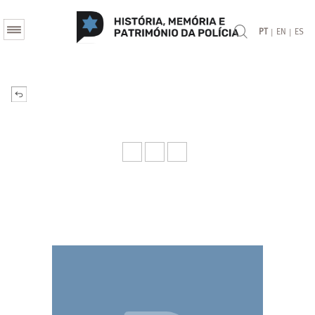
|
|
PT
EN
ES