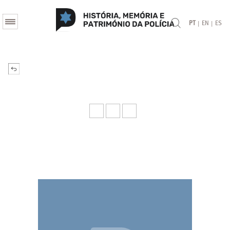
|
|
PT
EN
ES