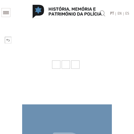
|
|
PT
EN
ES