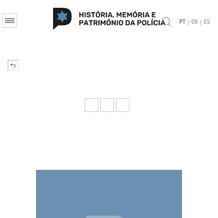
|
|
PT
EN
ES