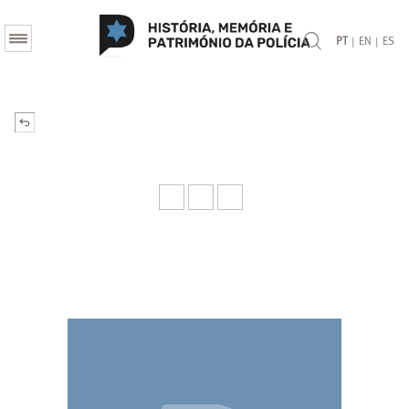
|
|
PT
EN
ES