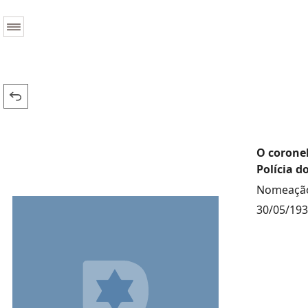
O corone
Polícia d
Nomeação
30/05/19