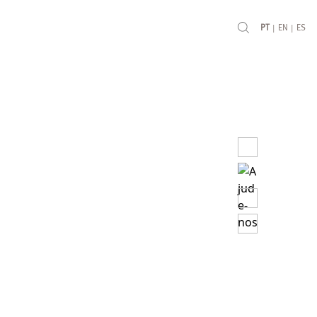
|
|
PT
EN
ES