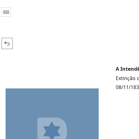
A Intendê
Extinção 
08/11/18