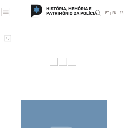
|
|
PT
EN
ES