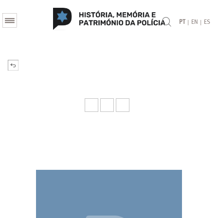
|
|
PT
EN
ES