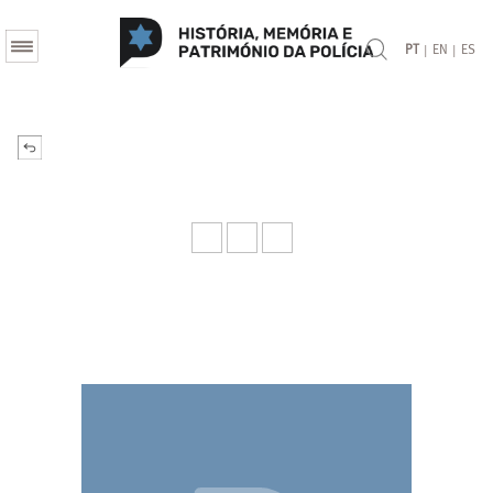
|
|
PT
EN
ES