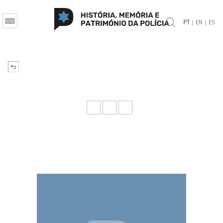
|
|
PT
EN
ES