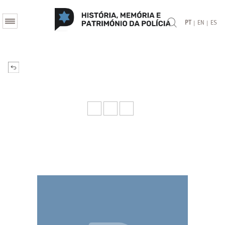
|
|
PT
EN
ES