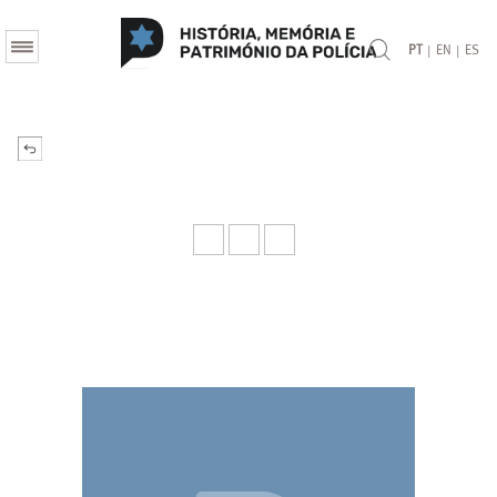
|
|
PT
EN
ES