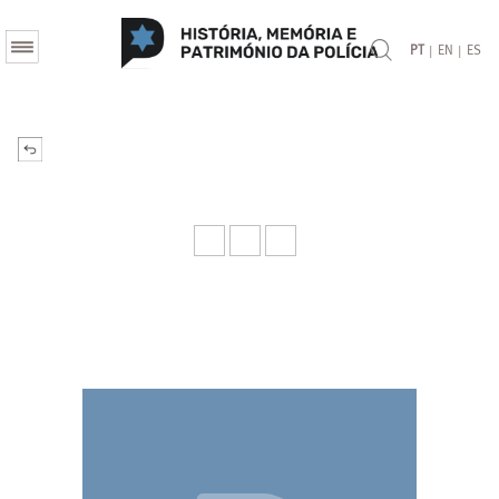
|
|
PT
EN
ES