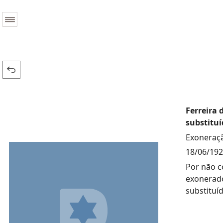
Ferreira 
substituí
Exoneraçã
18/06/19
Por não c
exonerado
substituí