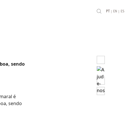
|
|
PT
EN
ES
sboa, sendo
Amaral é
boa, sendo