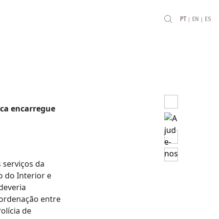
|
|
PT
EN
ES
fica encarregue
 serviços da
 do Interior e
deveria
coordenação entre
olícia de