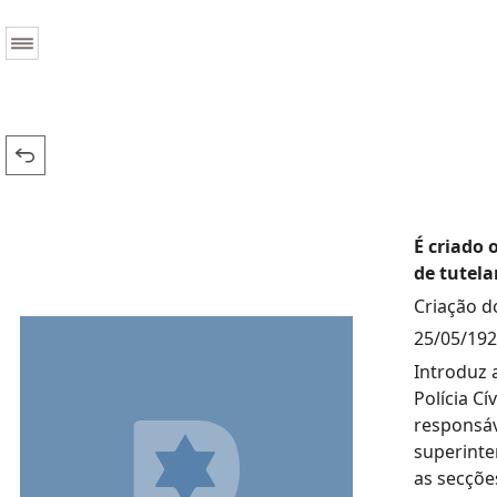
É criado 
de tutela
Criação d
25/05/19
Introduz 
Polícia C
responsáv
superinte
as secções