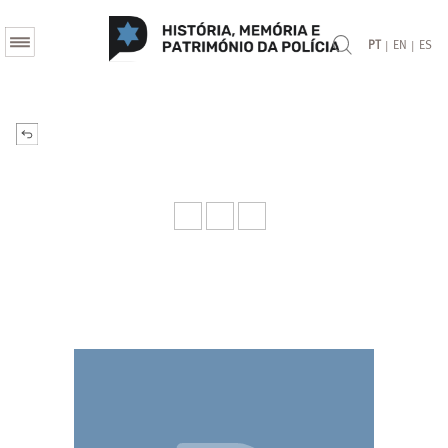
|
|
PT
EN
ES