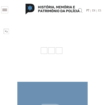
|
|
PT
EN
ES